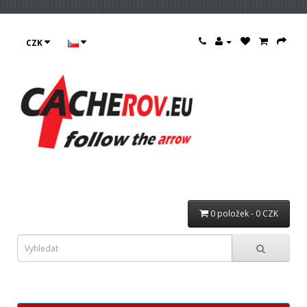
CZK
0 položek - 0 CZK