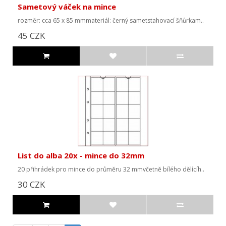
Sametový váček na mince
rozměr: cca 65 x 85 mmmateriál: černý sametstahovací šňůrkam..
45 CZK
List do alba 20x - mince do 32mm
20 přihrádek pro mince do průměru 32 mmvčetně bílého dělícíh..
30 CZK