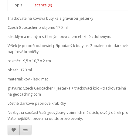
Popis
Recenze (0)
Trackovatelná kovová butylka s gravurou ještěrky
Czech Geocacher o objemu 170 ml
s lesklým a matným stříbrným povrchem efektně zdobeným.
Vršek je po odšroubování připoutaný k butylce. Zabaleno do dárkové
papírové krabičky.
rozměr: 9,5 x 10,7 x 2 cm
obsah: 170 ml
materiál: kov - lesk, mat
gravura: Czech Geocacher + ještěrka + trackovací kód - trackovatelná
na geocaching.com
včetně dárkové papírové krabičky
Nezbytná součást Vaší geovýbavy v zimních měsících, skvělý dárek pro
Vaše nejbližší, bezva na outdoorové eventy.