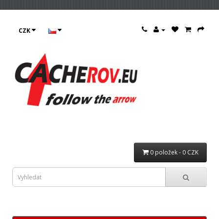
CZK
0 položek - 0 CZK