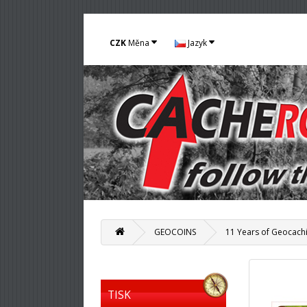
CZK
Měna
Jazyk
GEOCOINS
11 Years of Geocachi
TISK