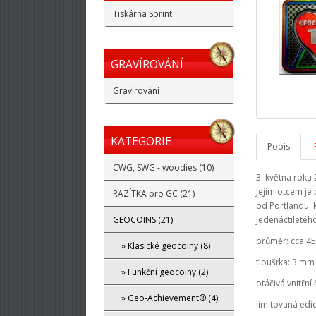
Tiskárna Sprint
GRAVÍROVÁNÍ
Gravírování
KATEGORIE
Popis
CWG, SWG - woodies (10)
3. května roku
Jejím otcem je
RAZÍTKA pro GC (21)
od Portlandu. 
GEOCOINS (21)
jedenáctiletého
průměr: cca 4
» Klasické geocoiny (8)
tloušťka: 3 mm
» Funkční geocoiny (2)
otáčivá vnitřní 
» Geo-Achievement® (4)
limitovaná edi