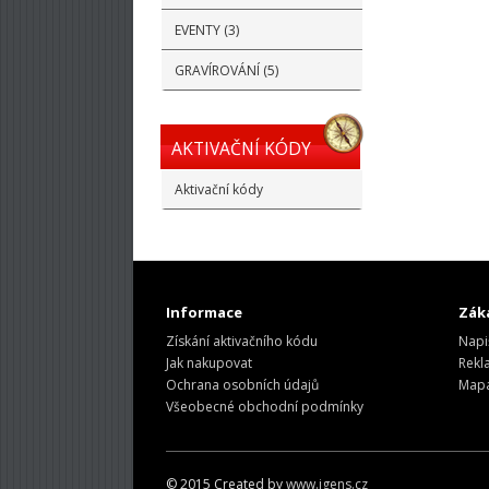
EVENTY (3)
GRAVÍROVÁNÍ (5)
AKTIVAČNÍ KÓDY
Aktivační kódy
Informace
Záka
Získání aktivačního kódu
Napi
Jak nakupovat
Rekl
Ochrana osobních údajů
Mapa
Všeobecné obchodní podmínky
© 2015 Created by
www.igens.cz