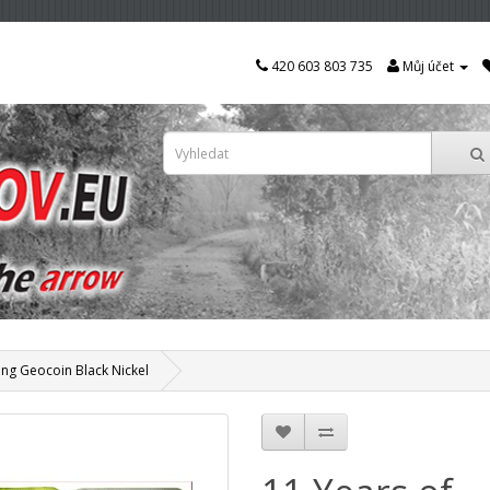
420 603 803 735
Můj účet
ng Geocoin Black Nickel