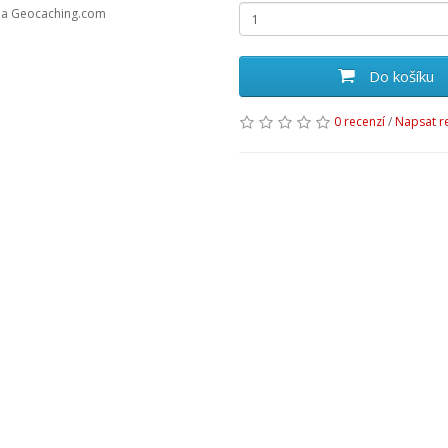
 na Geocaching.com
Do košíku
0 recenzí
/
Napsat r