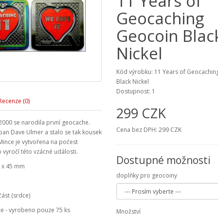
11 Years of
Geocaching
Geocoin Blac
Nickel
Kód výrobku: 11 Years of Geocachin
Black Nickel
Dostupnost: 1
Recenze (0)
299 CZK
 2000 se narodila první geocache.
Cena bez DPH: 299 CZK
 pan Dave Ulmer a stalo se tak kousek
Mince je vytvořena na počest
 vyročí této vzácné události.
Dostupné možnosti
5 x 45 mm
doplňky pro geocoiny
část (srdce)
ce - vyrobeno pouze 75 ks
Množství