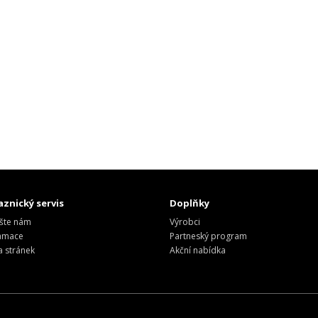
znický servis
Doplňky
šte nám
Výrobci
amace
Partneský program
 stránek
Akční nabídka