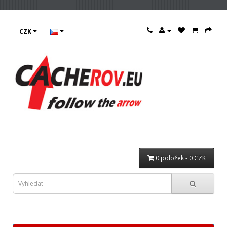
CZK
0 položek - 0 CZK