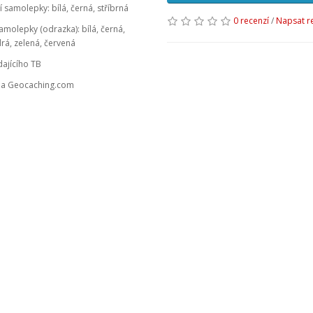
í samolepky: bílá, černá, stříbrná
0 recenzí
/
Napsat r
samolepky (odrazka): bílá, černá,
á, zelená, červená
ajícího TB
 na Geocaching.com