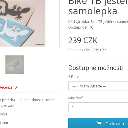
Bike TB ještě
samolepka
Kód výrobku: Bike TB ještěrka samo
Dostupnost: 70
239 CZK
Cena bez DPH: 239 CZK
Dostupné možnosti
Barva
Recenze (0)
Množství
g ještěrka - nálepka ihned promění
ackovací !
kola.
30 mm
Do košíku