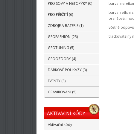
PRO SOVY A NETOPÝRY (0)
barva nereflexn
barva reflexní 
PRO PŘEŽITÍ (6)
oranžová, modr
ZDROJE A BATERIE (1)
včetně odpovíd
trackovatelný
GEOFASHION (23)
GEOTUNING (5)
GEOOZDOBY (4)
DÁRKOVÉ POUKAZY (3)
EVENTY (3)
GRAVÍROVÁNÍ (5)
AKTIVAČNÍ KÓDY
Aktivační kódy