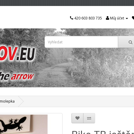
420 603 803 735
Můj účet
samolepka