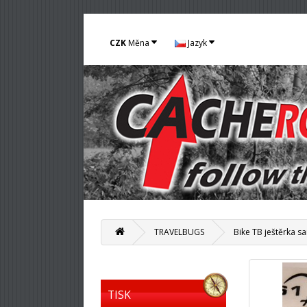
CZK
Měna
Jazyk
TRAVELBUGS
Bike TB ještěrka 
TISK