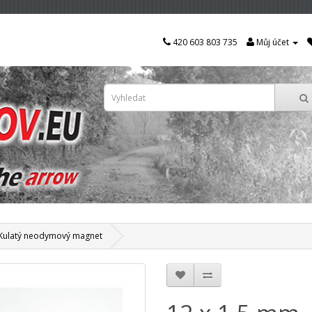
420 603 803 735
Můj účet
 Kulatý neodymový magnet