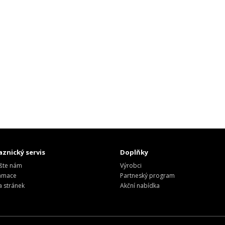
znický servis
Doplňky
šte nám
Výrobci
amace
Partneský program
 stránek
Akční nabídka