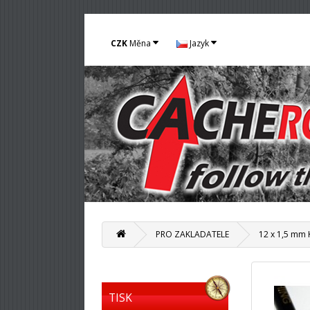
CZK
Měna
Jazyk
PRO ZAKLADATELE
12 x 1,5 mm
TISK