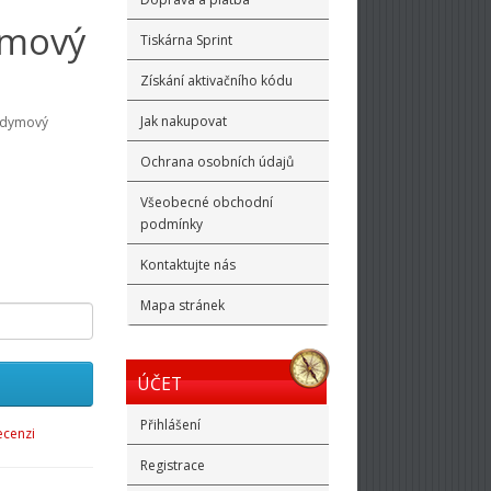
ymový
Tiskárna Sprint
Získání aktivačního kódu
Jak nakupovat
eodymový
Ochrana osobních údajů
Všeobecné obchodní
podmínky
Kontaktujte nás
Mapa stránek
ÚČET
Přihlášení
ecenzi
Registrace