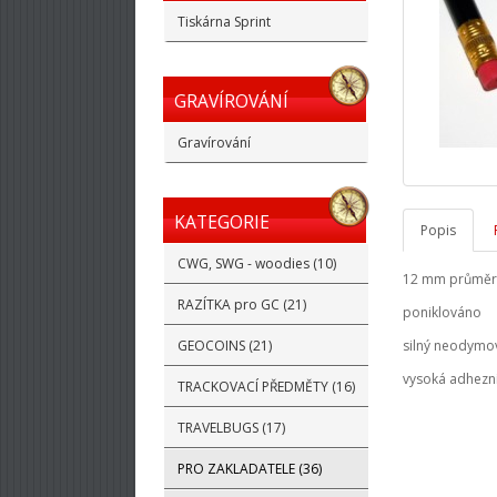
Tiskárna Sprint
GRAVÍROVÁNÍ
Gravírování
KATEGORIE
Popis
CWG, SWG - woodies (10)
12 mm průměr,
RAZÍTKA pro GC (21)
poniklováno
GEOCOINS (21)
silný neodymo
vysoká adhezní 
TRACKOVACÍ PŘEDMĚTY (16)
TRAVELBUGS (17)
PRO ZAKLADATELE (36)