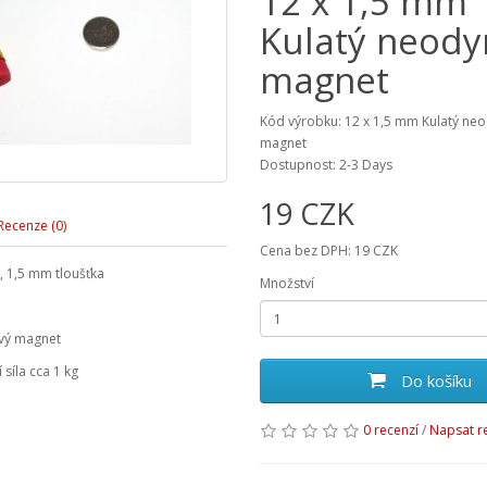
12 x 1,5 mm
Kulatý neod
magnet
Kód výrobku: 12 x 1,5 mm Kulatý n
magnet
Dostupnost: 2-3 Days
19 CZK
Recenze (0)
Cena bez DPH: 19 CZK
 1,5 mm tloušťka
Množství
vý magnet
síla cca 1 kg
Do košíku
0 recenzí
/
Napsat r