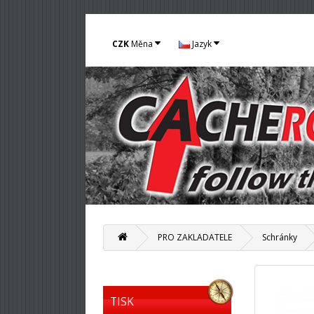
CZK
Měna
Jazyk
PRO ZAKLADATELE
Schránky
TISK