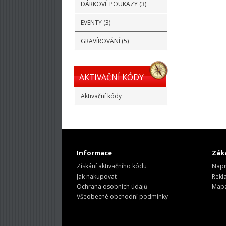
DÁRKOVÉ POUKAZY (3)
EVENTY (3)
GRAVÍROVÁNÍ (5)
AKTIVAČNÍ KÓDY
Aktivační kódy
Informace
Záka
Získání aktivačního kódu
Napi
Jak nakupovat
Rekl
Ochrana osobních údajů
Mapa
Všeobecné obchodní podmínky