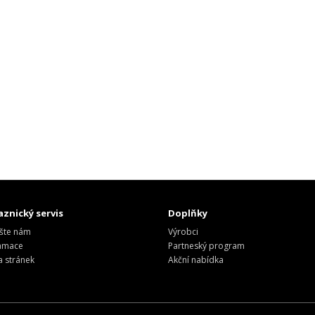
znický servis
Doplňky
šte nám
Výrobci
amace
Partneský program
 stránek
Akční nabídka