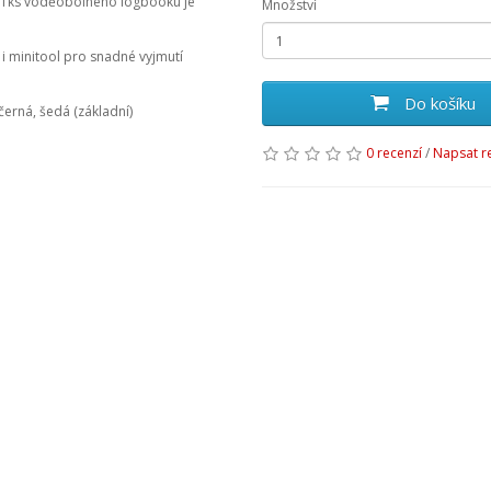
 (1ks voděobolného logbooku je
Množství
i minitool pro snadné vyjmutí
Do košíku
černá, šedá (základní)
0 recenzí
/
Napsat r