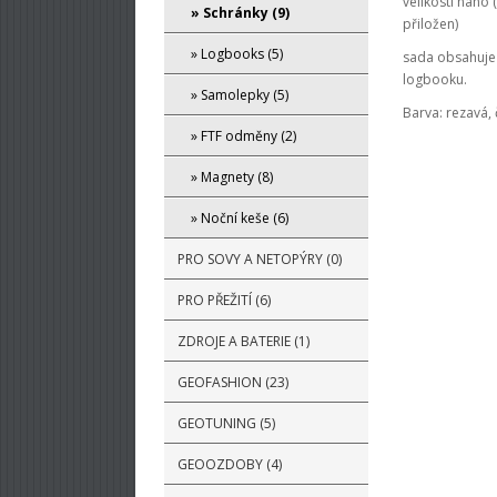
velikosti nano
» Schránky (9)
přiložen)
» Logbooks (5)
sada obsahuje 
logbooku.
» Samolepky (5)
Barva: rezavá, 
» FTF odměny (2)
» Magnety (8)
» Noční keše (6)
PRO SOVY A NETOPÝRY (0)
PRO PŘEŽITÍ (6)
ZDROJE A BATERIE (1)
GEOFASHION (23)
GEOTUNING (5)
GEOOZDOBY (4)