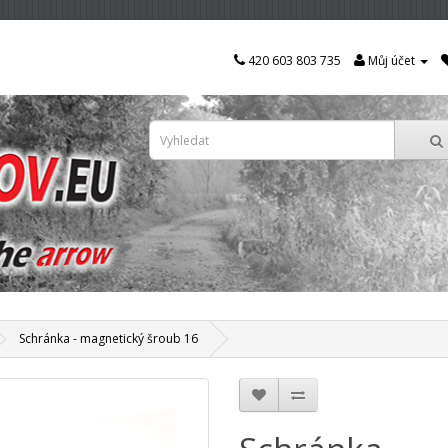
420 603 803 735
Můj účet
Schránka - magnetický šroub 16