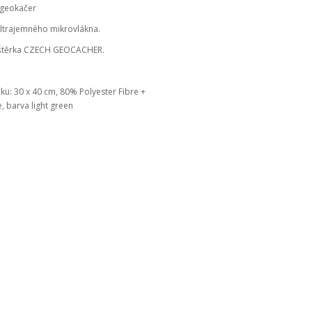
 geokačer
ultrajemného mikrovlákna.
štěrka CZECH GEOCACHER.
u: 30 x 40 cm, 80% Polyester Fibre +
 barva light green