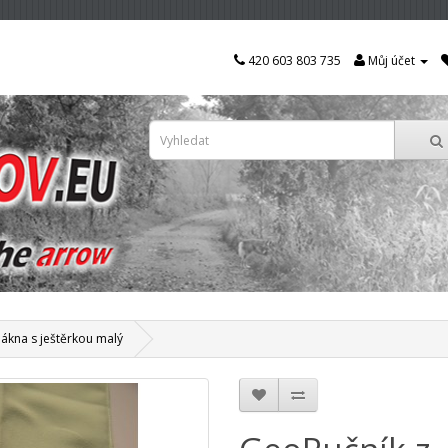
420 603 803 735
Můj účet
ákna s ještěrkou malý