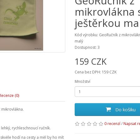
GeoRučník z
mikrovlákna 
ještěrkou ma
Kód výrobku: GeoRučník z mikrovlákn
malý
Dostupnost: 3
159 CZK
Cena bez DPH: 159 CZK
Množství
Recenze (0)
Do košíku
 z mikrovlákna.
0 recenzí
/
Napsat r
, lehký, rychleschnoucí ručník.
 skvěle hodí na cesty a měl by ho mít