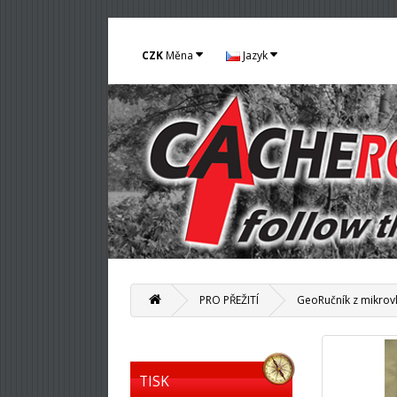
CZK
Měna
Jazyk
PRO PŘEŽITÍ
GeoRučník z mikrovl
TISK