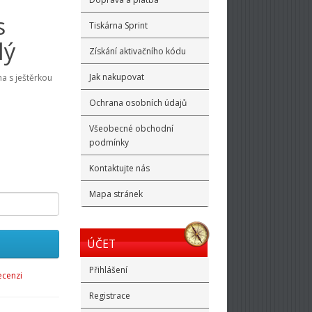
s
Tiskárna Sprint
lý
Získání aktivačního kódu
Jak nakupovat
a s ještěrkou
Ochrana osobních údajů
Všeobecné obchodní
podmínky
Kontaktujte nás
Mapa stránek
ÚČET
Přihlášení
ecenzi
Registrace