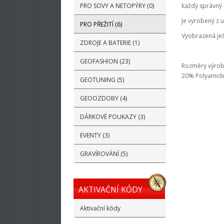
PRO SOVY A NETOPÝRY (0)
každý správný
Je vyrobený z 
PRO PŘEŽITÍ (6)
Vyobrazená je
ZDROJE A BATERIE (1)
GEOFASHION (23)
Rozměry výrobk
20% Polyamide,
GEOTUNING (5)
GEOOZDOBY (4)
DÁRKOVÉ POUKAZY (3)
EVENTY (3)
GRAVÍROVÁNÍ (5)
AKTIVAČNÍ KÓDY
Aktivační kódy