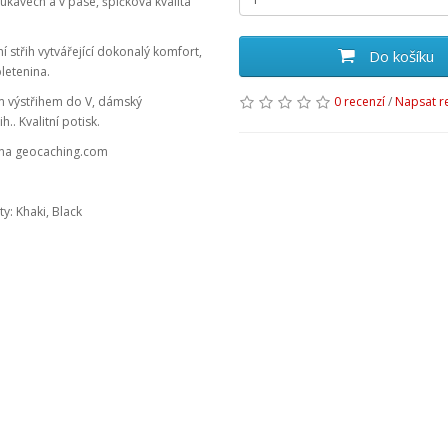
rukávech a v pase, špičková kvalita
 střih vytvářející dokonalý komfort,
Do košíku
letenina.
m výstřihem do V, dámský
0 recenzí
/
Napsat r
h.. Kvalitní potisk.
 na geocaching.com
y: Khaki, Black