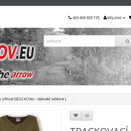
420 603 803 735
Můj účet
 official GEOCACHer - dámské velikost L