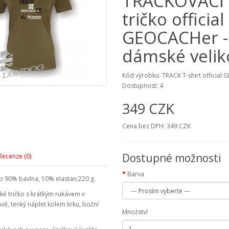
TRACKOVACÍ
tričko official
GEOCACHer -
dámské velik
Kód výrobku: TRACK T-shirt official
Dostupnost: 4
349 CZK
Cena bez DPH: 349 CZK
Dostupné možnosti
Recenze (0)
Barva
ko 90% bavlna, 10% elastan;220 g.
ké tričko s krátkým rukávem v
avě, tenký náplet kolem krku, boční
Množství