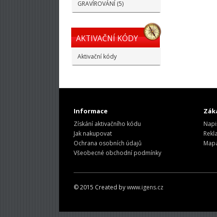
GRAVÍROVÁNÍ (5)
AKTIVAČNÍ KÓDY
Aktivační kódy
Informace
Záka
Získání aktivačního kódu
Napi
Jak nakupovat
Rekl
Ochrana osobních údajů
Mapa
Všeobecné obchodní podmínky
© 2015 Created by
www.igens.cz