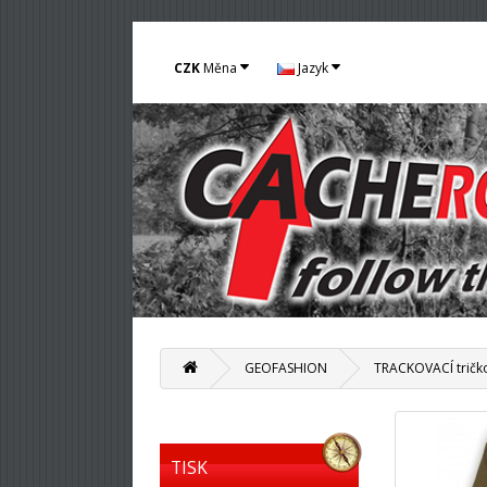
CZK
Měna
Jazyk
GEOFASHION
TRACKOVACÍ tričko
TISK