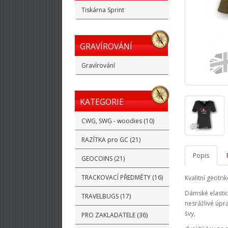
Tiskárna Sprint
GRAVÍROVÁNÍ
Gravírování
KATEGORIE
CWG, SWG - woodies (10)
RAZÍTKA pro GC (21)
Popis
GEOCOINS (21)
TRACKOVACÍ PŘEDMĚTY (16)
Kvalitní geotri
Dámské elastic
TRAVELBUGS (17)
nesrážlivé úpr
švy,
PRO ZAKLADATELE (36)