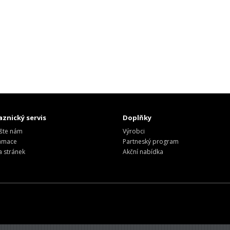
znický servis
Doplňky
šte nám
Výrobci
amace
Partneský program
 stránek
Akční nabídka