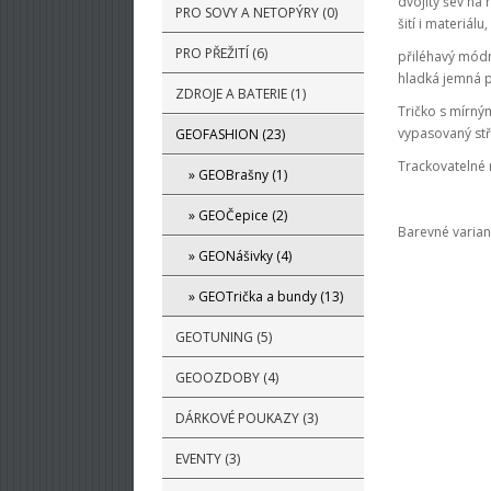
dvojitý šev na 
PRO SOVY A NETOPÝRY (0)
šití i materiálu,
PRO PŘEŽITÍ (6)
přiléhavý módní
hladká jemná p
ZDROJE A BATERIE (1)
Tričko s mírný
vypasovaný stři
GEOFASHION (23)
Trackovatelné
» GEOBrašny (1)
» GEOČepice (2)
Barevné variant
» GEONášivky (4)
» GEOTrička a bundy (13)
GEOTUNING (5)
GEOOZDOBY (4)
DÁRKOVÉ POUKAZY (3)
EVENTY (3)