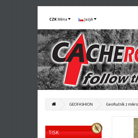
CZK
Měna
Jazyk
GEOFASHION
GeoRučník z mikro
TISK