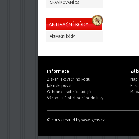
GRAVÍROVÁNÍ (5)
AKTIVAČNÍ KÓDY
Aktivační kódy
Informace
Záka
Získání aktivačního kódu
Napi
Jak nakupovat
Rekl
Ochrana osobních údajů
Mapa
Všeobecné obchodní podmínky
© 2015 Created by
www.igens.cz