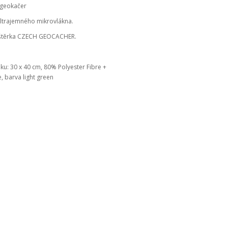
 geokačer
ultrajemného mikrovlákna.
štěrka CZECH GEOCACHER.
u: 30 x 40 cm, 80% Polyester Fibre +
 barva light green