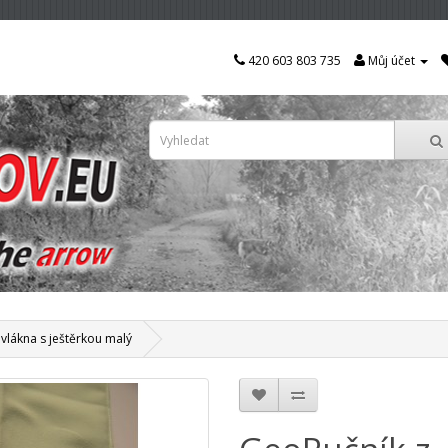
420 603 803 735
Můj účet
vlákna s ještěrkou malý