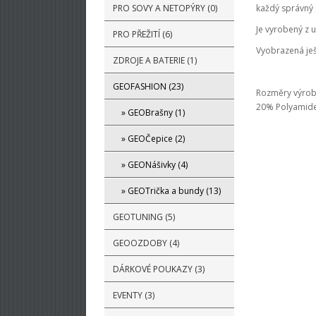
PRO SOVY A NETOPÝRY (0)
každý správný
Je vyrobený z 
PRO PŘEŽITÍ (6)
Vyobrazená je
ZDROJE A BATERIE (1)
GEOFASHION (23)
Rozměry výrobk
20% Polyamide,
» GEOBrašny (1)
» GEOČepice (2)
» GEONášivky (4)
» GEOTrička a bundy (13)
GEOTUNING (5)
GEOOZDOBY (4)
DÁRKOVÉ POUKAZY (3)
EVENTY (3)