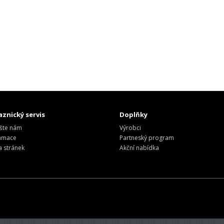
znický servis
Doplňky
šte nám
Výrobci
amace
Partneský program
 stránek
Akční nabídka