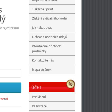
s
Tiskárna Sprint
lý
Získání aktivačního kódu
Jak nakupovat
a s ještěrkou
Ochrana osobních údajů
Všeobecné obchodní
podmínky
Kontaktujte nás
Mapa stránek
ÚČET
Přihlášení
ecenzi
Registrace