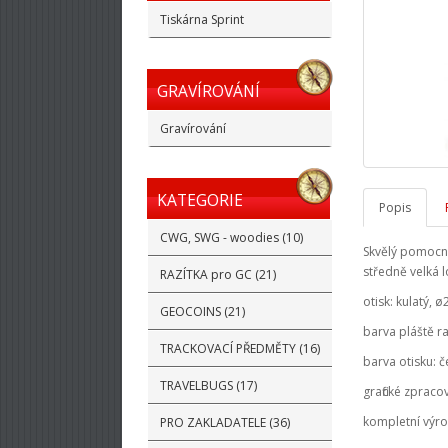
Tiskárna Sprint
GRAVÍROVÁNÍ
Gravírování
KATEGORIE
Popis
CWG, SWG - woodies (10)
Skvělý pomocník
středně velká l
RAZÍTKA pro GC (21)
otisk: kulatý, 
GEOCOINS (21)
barva pláště ra
TRACKOVACÍ PŘEDMĚTY (16)
barva otisku: č
TRAVELBUGS (17)
grafické zprac
kompletní výr
PRO ZAKLADATELE (36)