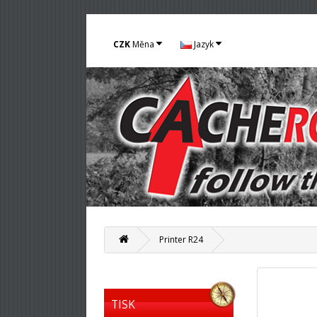
CZK
Měna
Jazyk
Printer R24
TISK