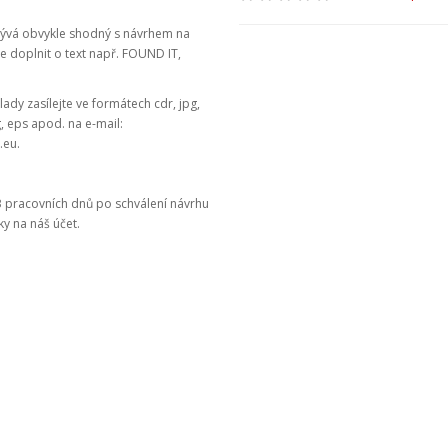
 bývá obvykle shodný s návrhem na
e doplnit o text např. FOUND IT,
ady zasílejte ve formátech cdr, jpg,
wg, eps apod. na e-mail:
.eu.
3 pracovních dnů po schválení návrhu
ky na náš účet.