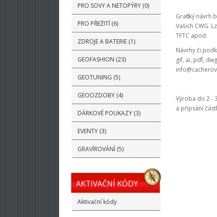
PRO SOVY A NETOPÝRY (0)
Grafický návrh
PRO PŘEŽITÍ (6)
Vašich CWG. Lz
TFTC apod.
ZDROJE A BATERIE (1)
Návrhy či podkl
GEOFASHION (23)
gif, ai, pdf, d
info@cacherov
GEOTUNING (5)
GEOOZDOBY (4)
Výroba do 2 - 
a připsání část
DÁRKOVÉ POUKAZY (3)
EVENTY (3)
GRAVÍROVÁNÍ (5)
AKTIVAČNÍ KÓDY
Aktivační kódy