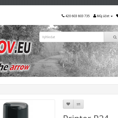
420 603 803 735
Můj účet