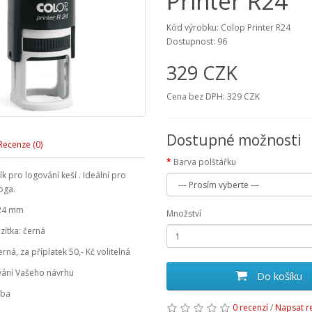
Printer R24
Kód výrobku: Colop Printer R24
Dostupnost: 96
329 CZK
Cena bez DPH: 329 CZK
Dostupné možnosti
Recenze (0)
Barva polštářku
 pro logování keší . Ideální pro
oga.
ø24 mm
Množství
zítka: černá
erná, za příplatek 50,- Kč volitelná
ování Vašeho návrhu
Do košíku
oba
0 recenzí
/
Napsat r